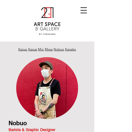
Kazuo
Kazue
Mio
Miwa
Nobuo
Kanako
Nobuo
Barista & Graphic Designer